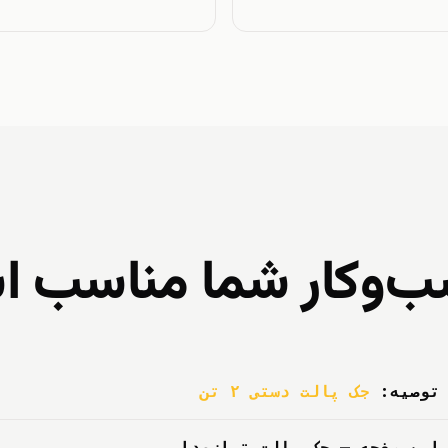
سب‌وکار شما مناسب 
توصیه:
جک پالت دستی ۲ تن
این صفحه — جک پالت ترازودار