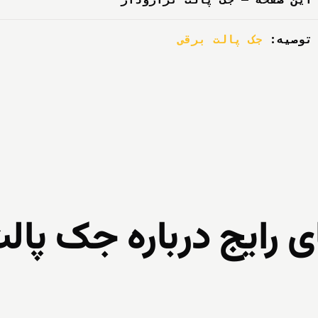
توصیه:
جک پالت برقی
رایج درباره جک پالت 