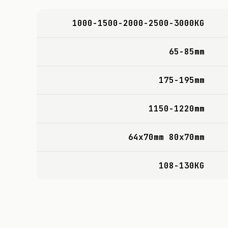
1000-1500-2000-2500-3000KG
65-85mm
175-195mm
1150-1220mm
64x70mm 80x70mm
108-130KG