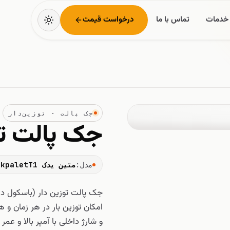
خدمات
تماس با ما
درخواست قیمت
جک پالت · توزین‌دار
جک پالت تو
مدل:
متین یدک JackpaletT1
جک پالت توزین دار (باسکول دار)
امکان توزین بار در هر زمان و هر
و شارژ داخلی با آمپر بالا و عمر طولانی · حدا