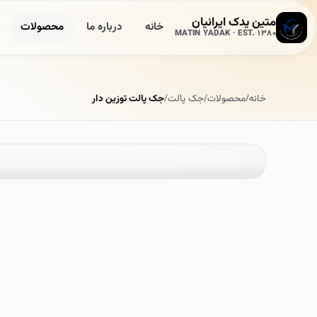
متین یدک ایرانیان
خانه
درباره ما
محصولات
MATIN YADAK · EST. 1380
خانه
/
محصولات
/
جک پالت
/
جک پالت توزین دار