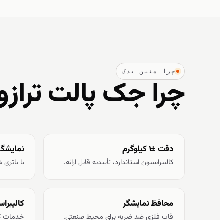
چرا متین یدک
چرا جک پالت ترازو
دقت ±۱ کیلوگرم
نمایشگر LCD ۶ رق
کالیبراسیون استاندارد، تأییدیه قابل ارائه.
با باتری 
محافظ نمایشگر
کالیبراس
قاب فلزی ضد ضربه برای محیط صنعتی.
خدمات کا