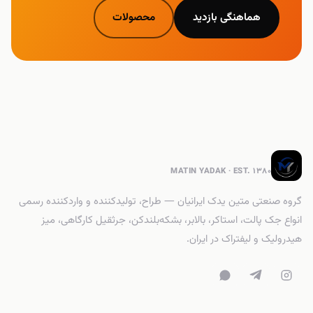
هماهنگی بازدید
محصولات
متین یدک ایرانیان
MATIN YADAK · EST. 1380
گروه صنعتی متین یدک ایرانیان — طراح، تولیدکننده و واردکننده رسمی
انواع جک پالت، استاکر، بالابر، بشکه‌بلندکن، جرثقیل کارگاهی، میز
هیدرولیک و لیفتراک در ایران.