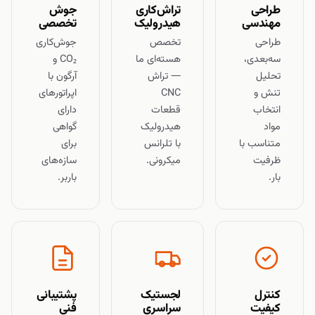
طراحی
تراش‌کاری
جوش
مهندسی
هیدرولیک
تخصصی
طراحی
تخصص
جوش‌کاری
سه‌بعدی،
هسته‌ای ما
CO₂ و
تحلیل
— تراش
آرگون با
تنش و
CNC
اپراتورهای
انتخاب
قطعات
دارای
مواد
هیدرولیک
گواهی
متناسب با
با تلرانس
برای
ظرفیت
میکرونی.
سازه‌های
بار.
باربر.
کنترل
لجستیک
پشتیبانی
کیفیت
سراسری
فنی