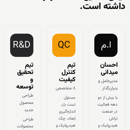
داشته است.
ا.م
QC
R&D
احسان
تیم
تیم
میدانی
کنترل
تحقیق
کیفیت
و
مدیرعامل و
توسعه
بنیان‌گذار
۸ متخصص
طراحی
با بیش از دو
مسئول
محصول
دهه فعالیت
تست بار،
جدید
در صنعت
اندازه‌گیری
تراش
ابعاد، چک
طراحی
هیدرولیک و
هیدرولیک و
محصولات